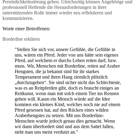
Persönlichkeitsstörung geben. Gleichzeitig können Angehörige und
professionell Helfende die Herausforderungen in ihrer
unterstützenden Rolle immer wieder neu reflektieren und
kommunizieren.
Worte einer Betroffenen:
Borderline erklären
"Stellen Sie sich vor, unsere Gefühle, die Gefühle in
uns, wären ein Pferd. Jeder von uns hätte sein eigenes
Pferd, auf welchem er durchs Leben reiten darf, bzw.
muss. Wir, Menschen mit Borderline, reiten auf Araber
Hengsten, die ja bekannt sind für ihr starkes
Temperament und ihren Hang ziemlich plötzlich
„durchzugehen“. Sie sind sicher nicht das Schlechteste,
was es an Reitpferden gibt, doch es braucht einiges an
Reitkunst, wenn man mit solch einem Tier ins Rennen
gehen will. Kaum ein Mensch würde auf die Idee
kommen ein kleines Kind, welches noch nie auf einem
Pferd gesessen hat, auf den Rücken eines wilden
Araberhengstes zu setzen. Mit uns Borderline-
Menschen wurde jedoch genau dies gemacht. Wenn
wir dann überfordert sind und aus dem Sattel fallen,
sieht man uns meist verdutzt an."